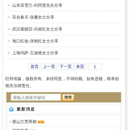
山东圣雪兰-刘同贵先生分享
百合春天-张馨女士分享
武汉慕丽莎-吕校红女士分享
海口红妆-张艳红女士分享
上海玛萨-王淑艳女士分享
首页
上一页
下一页
末页
1
巨邦传媒，版权所有。未经同意，不得转载。如有违规，将承担
相关法律责任。
最新消息
唐山兰梵蒂都