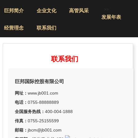
>>
巨邦简介
企业文化
高管风采
发展年表
经营理念
联系我们
联系我们
巨邦国际控股有限公司
网址：
www.jb001.com
电话：
0755-88888889
全国服务热线：
400-004-1888
传真：
0755-25155599
邮箱：
jbcm@jb001.com