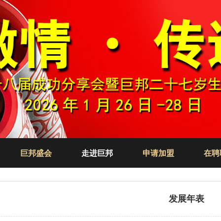
巨邦盛会
走进巨邦
申请加盟
在聘
发展年表