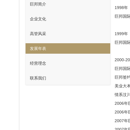
巨邦简介
1998年
巨邦国
企业文化
高管风采
1999年
巨邦国
发展年表
2000-2
经营理念
巨邦国
巨邦签
联系我们
美业大本
情系汶
2006
2006
2007
2007