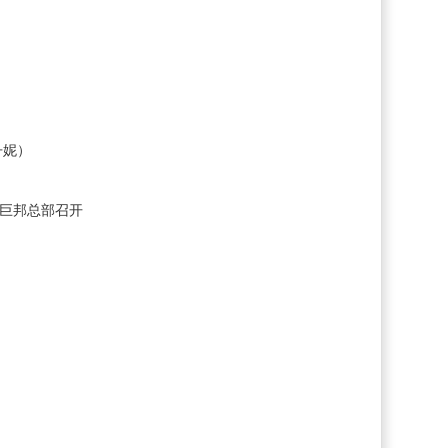
丹妮）
在巨邦总部召开