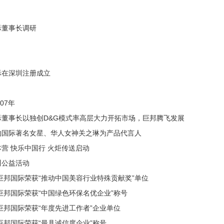
际董事长调研
际在深圳注册成立
007年
际董事长以独创D&G模式率高层大力开拓市场，巨邦腾飞发展
约国际著名女星、华人女神关之琳为产品代言人
营 快乐中国行 火炬传送启动
川公益活动
年巨邦国际荣获“推动中国美容行业特殊贡献奖”单位
年巨邦国际荣获“中国绿色环保名优企业”称号
年巨邦国际荣获“年度先进工作者”企业单位
年巨邦国际荣获“最具诚信度企业”称号