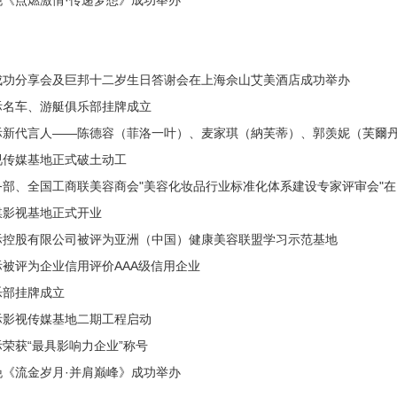
晚《点燃激情·传递梦想》成功举办
成功分享会及巨邦十二岁生日答谢会在上海佘山艾美酒店成功举办
际名车、游艇俱乐部挂牌成立
际新代言人——陈德容（菲洛一叶）、麦家琪（納芙蒂）、郭羡妮（芙爾
视传媒基地正式破土动工
务部、全国工商联美容商会"美容化妆品行业标准化体系建设专家评审会"
媒影视基地正式开业
际控股有限公司被评为亚洲（中国）健康美容联盟学习示范基地
被评为企业信用评价AAA级信用企业
乐部挂牌成立
际影视传媒基地二期工程启动
荣获“最具影响力企业”称号
晚《流金岁月·并肩巅峰》成功举办