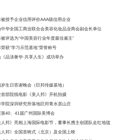
被授予企业信用评价AAA级信用企业
为中华全国工商业联合会美容化妆品业商会副会长单位
被评选为“中国美容行业年度最佳雇主”
荣获“学习示范基地”荣誉称号
晚《品淡奢华·共享人生》成功举办
四岁生日答谢晚会（巨邦传媒基地）
业首部院线电影《美人邦》开机拍摄
影学院深圳研究所落地巨邦青水居山庄
第40、41届广州国际美博会
美人邦》亮相上海国际电影节，董事长携主创团队走红地毯
美人邦》全国首映式（北京）及全国上映