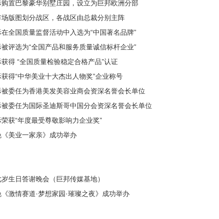
际购置巴黎豪华别墅庄园，设立为巨邦欧洲分部
市场版图划分战区，各战区由总裁分别主阵
在全国质量监督活动中入选为“中国著名品牌”
被评选为“全国产品和服务质量诚信标杆企业”
获得 “全国质量检验稳定合格产品”认证
获得“中华美业十大杰出人物奖”企业称号
际被委任为香港美发美容业商会资深名誉会长单位
际被委任为国际圣迪斯哥中国分会资深名誉会长单位
荣获“年度最受尊敬影响力企业奖”
晚《美业一家亲》成功举办
七岁生日答谢晚会（巨邦传媒基地）
《激情赛道·梦想家园·璀璨之夜》成功举办