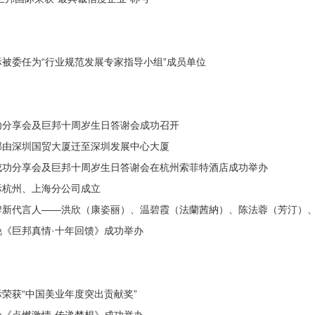
被委任为“行业规范发展专家指导小组”成员单位
功分享会及巨邦十周岁生日答谢会成功召开
部由深圳国贸大厦迁至深圳发展中心大厦
成功分享会及巨邦十周岁生日答谢会在杭州索菲特酒店成功举办
际杭州、上海分公司成立
牌新代言人——洪欣（康姿丽）、温碧霞（法蘭茜納）、陈法蓉（芳汀）
晚《巨邦真情·十年回馈》成功举办
荣获“中国美业年度突出贡献奖”