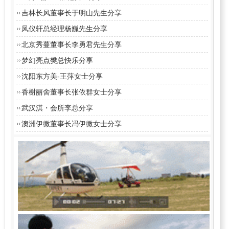
吉林长风董事长于明山先生分享
凤仪轩总经理杨巍先生分享
北京秀蔓董事长李勇君先生分享
梦幻亮点樊总快乐分享
沈阳东方美-王萍女士分享
香榭丽舍董事长张依群女士分享
武汉淇・会所李总分享
澳洲伊微董事长冯伊微女士分享