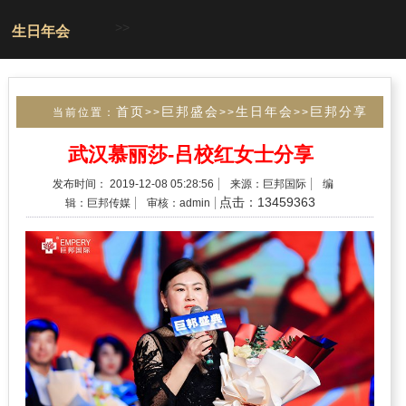
>>
生日年会
首页
巨邦盛会
生日年会
巨邦分享
当前位置：
>>
>>
>>
第十二届成功分享会
>>
武汉慕丽莎-吕校红女士分享
发布时间： 2019-12-08 05:28:56
来源：巨邦国际
编
点击：13459363
辑：巨邦传媒
审核：admin