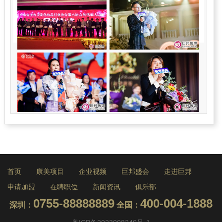
首页
康美项目
企业视频
巨邦盛会
走进巨邦
申请加盟
在聘职位
新闻资讯
俱乐部
0755-88888889
400-004-1888
深圳：
全国：