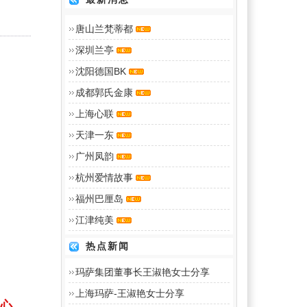
唐山兰梵蒂都
深圳兰亭
沈阳德国BK
成都郭氏金康
上海心联
天津一东
广州凤韵
杭州爱情故事
福州巴厘岛
江津纯美
热点新闻
玛萨集团董事长王淑艳女士分享
上海玛萨-王淑艳女士分享
心，