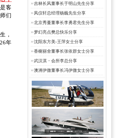
吉林长风董事长于明山先生分享
是客
凤仪轩总经理杨巍先生分享
师们
北京秀蔓董事长李勇君先生分享
梦幻亮点樊总快乐分享
余生，
沈阳东方美-王萍女士分享
26年
香榭丽舍董事长张依群女士分享
武汉淇・会所李总分享
澳洲伊微董事长冯伊微女士分享