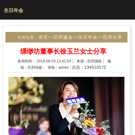
>>
生日年会
首页
巨邦盛会
生日年会
巨邦分享
当前位置：
>>
>>
>>
第十一届成功分享会
>>
缥缈坊董事长徐玉兰女士分享
发布时间： 2014-08-25 13:41:54
来源：巨邦国际
编
点击：134510172
辑：巨邦传媒
审核：admin