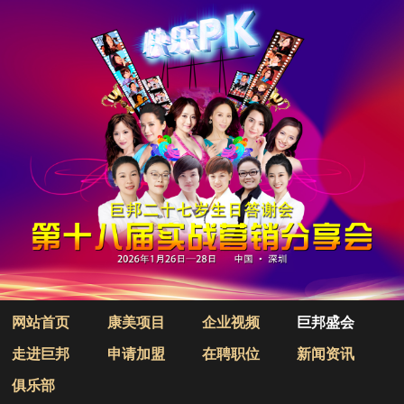
网站首页
康美项目
企业视频
巨邦盛会
走进巨邦
申请加盟
在聘职位
新闻资讯
俱乐部