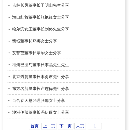
吉林长风董事长于明山先生分享
海口红妆董事长张艳红女士分享
哈尔滨女王董事长刘佟先生分享
臻钰董事长邓娜女士分享
艾菲芭董事长覃华女士分享
福州巴厘岛董事长李晶先生先生
北京秀蔓董事长李勇君先生分享
东方名剪董事长卢连德先生分享
百合春天总经理张馨女士分享
澳洲伊薇董事长冯伊薇女士分享
首页
上一页
下一页
末页
1