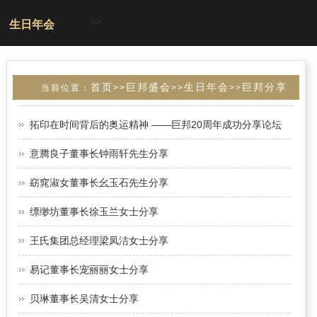
>>
生日年会
首页
巨邦盛会
生日年会
巨邦分享
当前位置：
>>
>>
>>
第十一届成功分享会
>>
拓印在时间背后的奥运精神 ――巨邦20周年成功分享论坛
盛大开享
意腾良子董事长钟雨轩先生分享
窈窕淑女董事长幺玉石先生分享
缥缈坊董事长徐玉兰女士分享
王氏集团总经理梁凤洁女士分享
易记董事长宠丽丽女士分享
贝琳董事长吴清女士分享