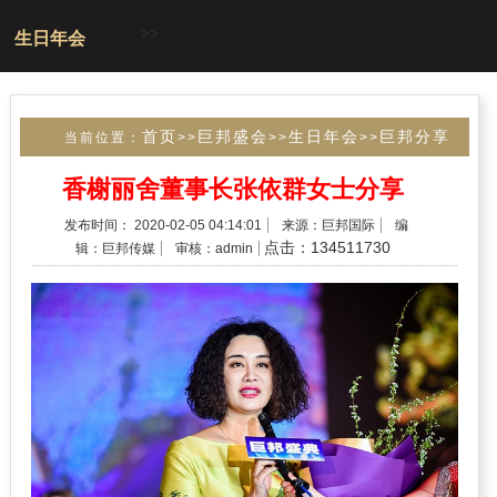
>>
生日年会
首页
巨邦盛会
生日年会
巨邦分享
当前位置：
>>
>>
>>
第十一届成功分享会
>>
香榭丽舍董事长张依群女士分享
发布时间： 2020-02-05 04:14:01
来源：巨邦国际
编
点击：134511730
辑：巨邦传媒
审核：admin