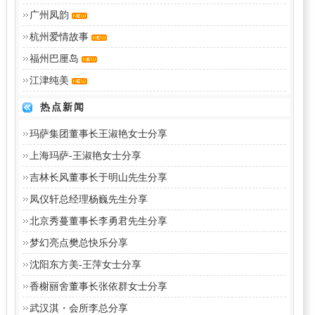
广州凤韵
杭州爱情故事
福州巴厘岛
江津纯美
热点新闻
玛萨集团董事长王淑艳女士分享
上海玛萨-王淑艳女士分享
吉林长风董事长于明山先生分享
凤仪轩总经理杨巍先生分享
北京秀蔓董事长李勇君先生分享
梦幻亮点樊总快乐分享
沈阳东方美-王萍女士分享
香榭丽舍董事长张依群女士分享
武汉淇・会所李总分享