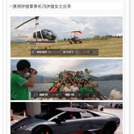
澳洲伊微董事长冯伊微女士分享